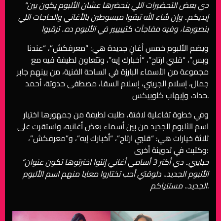
“دي بعض التحضيرات اللي بنحضرها عشان الألبوم يكون بين
إيديكم.. وإن شاء الله تبقوا مبسوطين بالأغاني والحاجات اللي
بنصورها، وفيه مفاجآت كتييييير في الألبوم ده.. ترقبوا
ويضم الألبوم خمس أغانٍ جديدة هي: “معرفكش”، “عندنا
وبس”، “قلبي ارتاح”، “أخبارك إيه”، وتتعاون لطيفة فيه مع
مجموعة من الأسماء البارزة في الساحة الفنية، من بينهم جابر
جمال، إسلام الجريني، إسلام السقا، مصطفى حدوتة، أحمد
حداد، وإيهاب كلوبيكس.
وفي خطوة تفاعلية لافتة، طلبت لطيفة من جمهورها اختيار
اسم الألبوم الجديد من بين أسماء بعض أغانيه، واستقرت على
ثلاثة خيارات هي: “قلبي ارتاح”، “أخبارك إيه”، و”معرفكش”،
وكتبت في تدوينة أخرى:
“حبايبي.. دي أكتر 3 أسامي أغاني إنتوا اخترتوها تكون عنوان
الألبوم الجديد.. دلوقتي أحب تختاروا معايا منهم اسم الألبوم
الجديد.. مستنياكم.