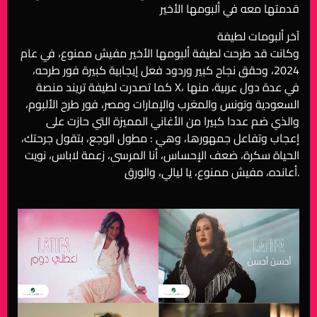
قدمتها معه في ألبومها الأخير
آخر ألبومات لطيفة
وكانت قد طرحت لطيفة ألبومها الأخير مفيش ممنوع، في عام
2024، وحقق نجاح كبير وردود فعل إيجابية كبيرة فور طرحه،
كما تصدرت لطيفة تريند منصة X، في عدة دول عربية، منها
السعودية وتونس والمغرب والإمارات ومصر، فور طرح الألبوم،
والذي ضم عددا كبيرا من الأغاني المميزة التي حازت على
إعجاب وتفاعل جمهورها، وهي : مطول الوجع، بتقول جرحتك،
الحياة سكرة، ضعف الإحساس، أنا المرسى، زعمة لاباس، نويت
أعانده، مفيش ممنوع، يا ليالي، والورق.