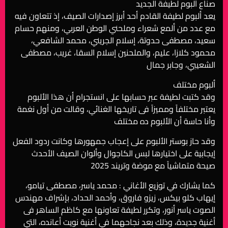
صناع ألبوم لطيفة الجديد
يعد ألبوم لطيفة القادم أحد أبرز إصدارات الصيف، إذ تتعاون فيه
مع عدد من ألمع شعراء وملحني الوطن العربي، ومنهم حسام
سعيد، مصطفى حدوتة، إسلام الجريني، محمد الشافعي،
محمود كلازا، عليم، والملحنين إسلام السقا، غريب، مصطفى
الشعيبي، وجابر جمال
ألبوم مختلف
وقد كتبت لطيفة عبر حسابها على انستجرام أن هذا الألبوم
يعتبر مختلفاً ومميزاً فى تاريخها الغنائي، وقالت من أول نغمة
وأنا حاسة أن الألبوم ده مختلف
وقد حاز بوستر الألبوم على إعجاب جمهورها وكانت ردود الفعل
إيجابية على اختيارها لبس الكاجوال وألوان الصيف الأحدث
صيحة متماشياً مع موضة وتريند 2025
كما يشارك في توزيع الأغاني : محمد ياسر، مصطفى تيامو،
إيهاب كلو بيكس، زيزو فاروق، وأحمد الحداد، بإشراف مهندس
الصوت ياسر أنور، وتكرر لطيفة تعاونها مع كاظم الساهر فى
أغنية جديدة، وذلك بعد نجاحهما في أغنية نويت أعانده، التي