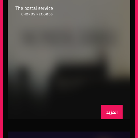
The postal service
CHORDS RECORDS
المزيد