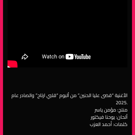
الأغنية “قضى عليا الحنين” من ألبوم “قلبي ارتاح” والصادر عام
2025.
منتج: مؤمن ياسر
ألحان: يوحنا فيكتور
كلمات: أحمد العزب